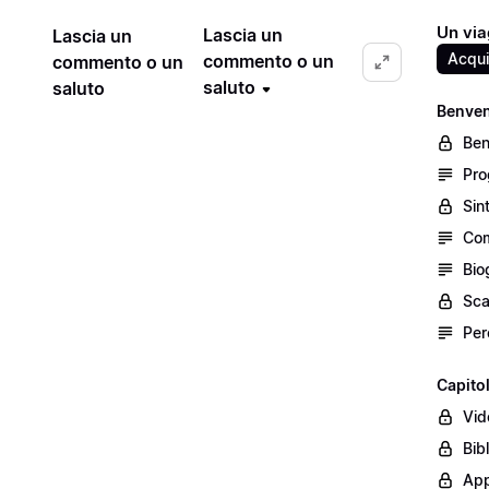
Un viag
Lascia un
Lascia un
Acqui
commento o un
commento o un
saluto
saluto
Benven
Ben
Pro
Sin
Com
Bio
Sca
Per
Capito
Vid
Bib
App