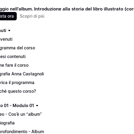
gio nell'album. Introduzione alla storia del libro illustrato (co
sta ora
Scopri di più
uti
venuti
gramma del corso
tesi contenuti
e fare il corso
grafia Anna Castagnoli
rica il programma
ché questo corso?
lo 01 - Modulo 01
eo - Cos’è un “album”
liografia
rofondimento - Album