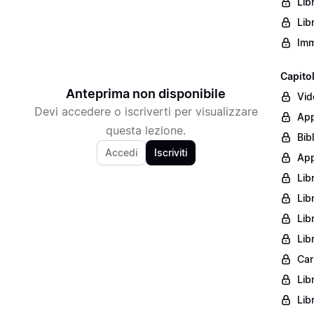
Lib
Lib
Imm
Capito
Anteprima non disponibile
Vid
Devi accedere o iscriverti per visualizzare
App
questa lezione.
Bib
Accedi
Iscriviti
App
Lib
Lib
Lib
Lib
Car
Lib
Lib