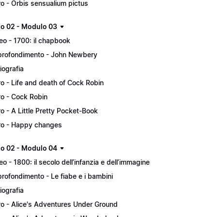
ro - Orbis sensualium pictus
lo 02 - Modulo 03
eo - 1700: il chapbook
rofondimento - John Newbery
liografia
ro - Life and death of Cock Robin
ro - Cock Robin
ro - A Little Pretty Pocket-Book
ro - Happy changes
lo 02 - Modulo 04
eo - 1800: il secolo dell’infanzia e dell’immagine
rofondimento - Le fiabe e i bambini
liografia
ro - Alice's Adventures Under Ground