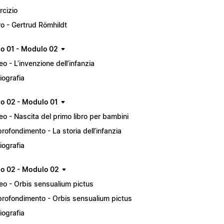
rcizio
ro - Gertrud Römhildt
lo 01 - Modulo 02
eo - L’invenzione dell’infanzia
liografia
lo 02 - Modulo 01
eo - Nascita del primo libro per bambini
rofondimento - La storia dell’infanzia
liografia
lo 02 - Modulo 02
eo - Orbis sensualium pictus
rofondimento - Orbis sensualium pictus
liografia