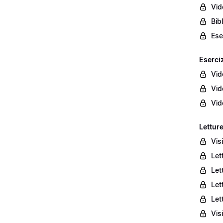
Vid
Bib
Ese
Eserciz
Vid
Vid
Vid
Letture
Vis
Let
Let
Let
Let
Vis