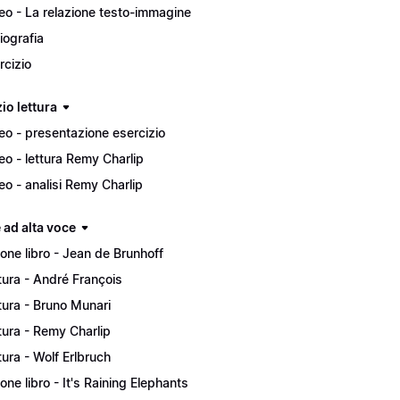
eo - La relazione testo-immagine
liografia
rcizio
io lettura
eo - presentazione esercizio
eo - lettura Remy Charlip
eo - analisi Remy Charlip
 ad alta voce
ione libro - Jean de Brunhoff
tura - André François
tura - Bruno Munari
tura - Remy Charlip
tura - Wolf Erlbruch
ione libro - It's Raining Elephants