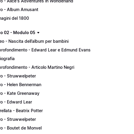
ro - Alice's Adventures in Wonderland
ro - Album Amusant
agini del 1800
lo 02 - Modulo 05
eo - Nascita dell’album per bambini
rofondimento - Edward Lear e Edmund Evans
liografia
rofondimento - Articolo Martino Negri
ro - Struwwelpeter
ro - Helen Bennerman
ro - Kate Greenaway
ro - Edward Lear
rellata - Beatrix Potter
ro - Struwwelpeter
ro - Boutet de Monvel