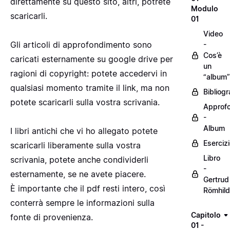
direttamente su questo sito, altri, potrete
Modulo
scaricarli.
01
Video
Gli articoli di approfondimento sono
-
Cos’è
caricati esternamente su google drive per
un
ragioni di copyright: potete accedervi in
“album”
qualsiasi momento tramite il link, ma non
Bibliogr
potete scaricarli sulla vostra scrivania.
Approf
-
Album
I libri antichi che vi ho allegato potete
Eserciz
scaricarli liberamente sulla vostra
Libro
scrivania, potete anche condividerli
-
esternamente, se ne avete piacere.
Gertrud
È importante che il pdf resti intero, così
Römhild
conterrà sempre le informazioni sulla
Capitolo
fonte di provenienza.
01 -