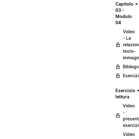
Capitolo
03 -
Modulo
04
Video
- La
relazio
testo-
immagi
Bibliogr
Eserciz
Esercizio
lettura
Video
-
present
eserciz
Video