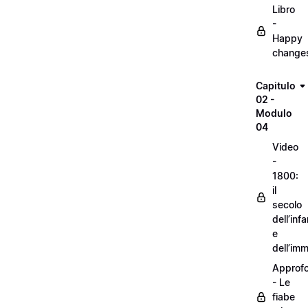
Libro
-
Happy
change
Capitulo
02 -
Modulo
04
Video
-
1800:
il
secolo
dell’inf
e
dell’im
Approf
- Le
fiabe