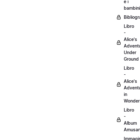
e i
bambini
Bibliogr
Libro
-
Alice's
Advent
Under
Ground
Libro
-
Alice's
Advent
in
Wonder
Libro
-
Album
Amusan
Immagin