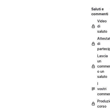
Saluti e
commenti
Video
di
saluto
Attesta
di
parteci
Lascia
un
commen
o un
saluto
I
vostri
commen
Produzi
corso