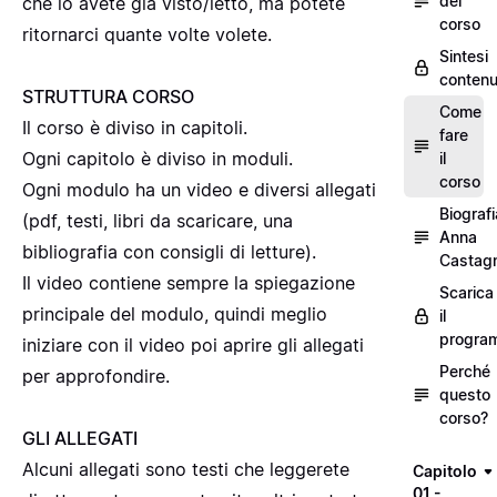
del
che lo avete già visto/letto, ma potete
corso
ritornarci quante volte volete.
Sintesi
contenu
STRUTTURA CORSO
Come
Il corso è diviso in capitoli.
fare
Ogni capitolo è diviso in moduli.
il
corso
Ogni modulo ha un video e diversi allegati
Biografi
(pdf, testi, libri da scaricare, una
Anna
bibliografia con consigli di letture).
Castagn
Il video contiene sempre la spiegazione
Scarica
principale del modulo, quindi meglio
il
progra
iniziare con il video poi aprire gli allegati
Perché
per approfondire.
questo
corso?
GLI ALLEGATI
Alcuni allegati sono testi che leggerete
Capitolo
01 -