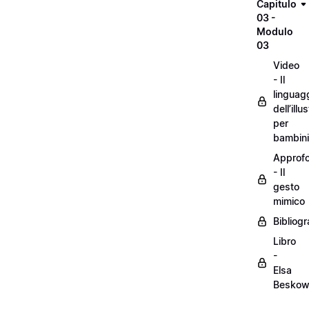
Capitulo
03 -
Modulo
03
Video
- Il
linguag
dell’illu
per
bambini
Approf
- Il
gesto
mimico
Bibliogr
Libro
-
Elsa
Besko