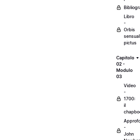
Bibliogr
Libro
-
Orbis
sensual
pictus
Capitolo
02 -
Modulo
03
Video
-
1700:
il
chapbo
Approf
-
John