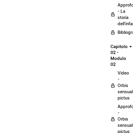
Approf
- La
storia
dell’inf
Bibliogr
Capitolo
02 -
Modulo
02
Video
-
Orbis
sensual
pictus
Approf
-
Orbis
sensual
pictus