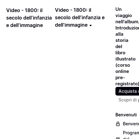
Un
Video - 1800: il
Video - 1800: il
viaggio
secolo dell’infanzia e
secolo dell’infanzia
nell'album
dell’immagine
e dell’immagine
Introduzio
alla
storia
del
libro
illustrato
(corso
online
pre-
registrato
Acquista 
Scopri di 
Benvenuti
Benvenu
Progra