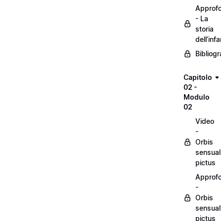
Approf
- La
storia
dell’inf
Bibliogr
Capitolo
02 -
Modulo
02
Video
-
Orbis
sensual
pictus
Approf
-
Orbis
sensual
pictus