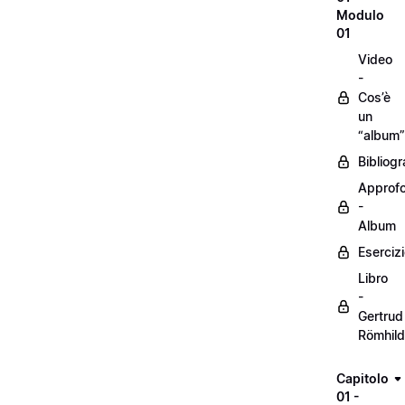
Modulo
01
Video
-
Cos’è
un
“album”
Bibliogr
Approf
-
Album
Eserciz
Libro
-
Gertrud
Römhild
Capitolo
01 -