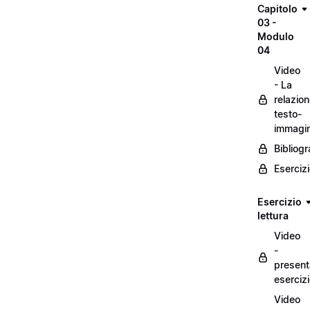
Capitolo
03 -
Modulo
04
Video
- La
relazio
testo-
immagi
Bibliogr
Eserciz
Esercizio
lettura
Video
-
present
eserciz
Video