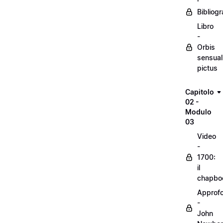
Bibliogr
Libro
-
Orbis
sensual
pictus
Capitolo
02 -
Modulo
03
Video
-
1700:
il
chapbo
Approf
-
John