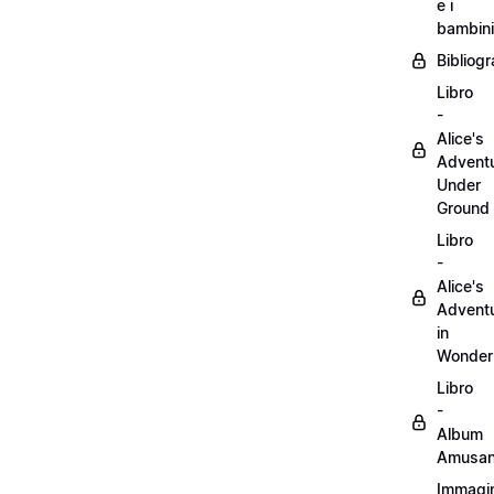
e i
bambini
Bibliogr
Libro
-
Alice's
Advent
Under
Ground
Libro
-
Alice's
Advent
in
Wonder
Libro
-
Album
Amusan
Immagin