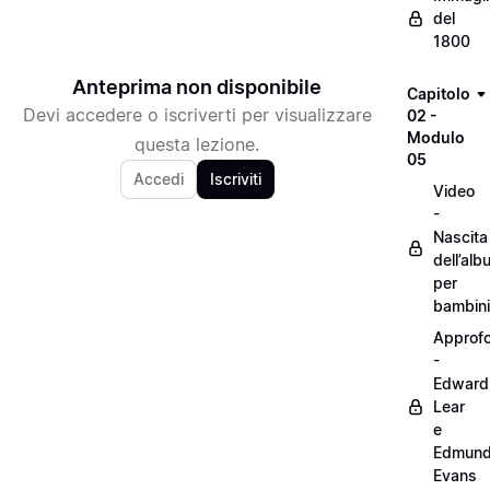
del
1800
Anteprima non disponibile
Capitolo
Devi accedere o iscriverti per visualizzare
02 -
Modulo
questa lezione.
05
Accedi
Iscriviti
Video
-
Nascita
dell’alb
per
bambini
Approf
-
Edward
Lear
e
Edmun
Evans