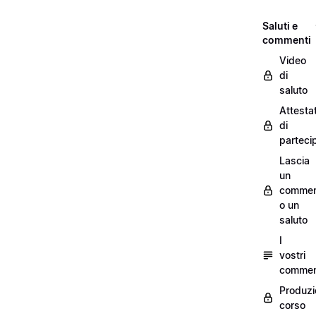
Saluti e
commenti
Video
di
saluto
Attesta
di
parteci
Lascia
un
commen
o un
saluto
I
vostri
commen
Produzi
corso