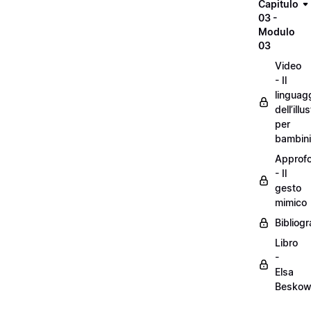
Capitulo
03 -
Modulo
03
Video
- Il
linguag
dell’illu
per
bambini
Approf
- Il
gesto
mimico
Bibliogr
Libro
-
Elsa
Besko