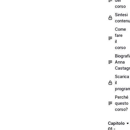
del
corso
Sintesi
contenu
Come
fare
il
corso
Biografi
Anna
Castagn
Scarica
il
progra
Perché
questo
corso?
Capitolo
01 -