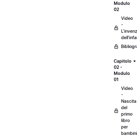
Modulo
02
Video
-
L’inven
dell’inf
Bibliogr
Capitolo
02 -
Modulo
01
Video
-
Nascita
del
primo
libro
per
bambini