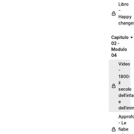
Libro
-
Happy
change
Capitulo
02 -
Modulo
04
Video
-
1800:
il
secolo
dell’inf
e
dell’im
Approf
- Le
fiabe