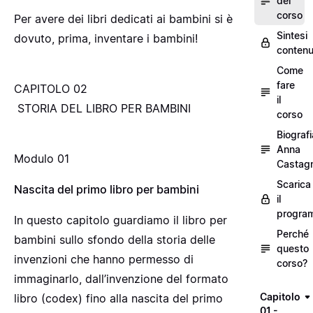
del
corso
Per avere dei libri dedicati ai bambini si è
Sintesi
dovuto, prima, inventare i bambini!
contenu
Come
fare
CAPITOLO 02
il
STORIA DEL LIBRO PER BAMBINI
corso
Biografi
Anna
Modulo 01
Castagn
Scarica
Nascita del primo libro per bambini
il
progra
In questo capitolo guardiamo il libro per
Perché
bambini sullo sfondo della storia delle
questo
invenzioni che hanno permesso di
corso?
immaginarlo, dall’invenzione del formato
Capitolo
libro (codex) fino alla nascita del primo
01 -