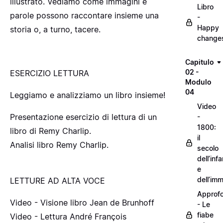
illustrato. Vediamo come immagini e
Libro
parole possono raccontare insieme una
-
Happy
storia o, a turno, tacere.
change
Capitulo
02 -
ESERCIZIO LETTURA
Modulo
04
Leggiamo e analizziamo un libro insieme!
Video
Presentazione esercizio di lettura di un
-
1800:
libro di Remy Charlip.
il
Analisi libro Remy Charlip.
secolo
dell’inf
e
dell’im
LETTURE AD ALTA VOCE
Approf
Video - Visione libro Jean de Brunhoff
- Le
fiabe
Video - Lettura André François