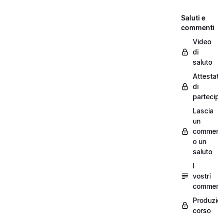
Saluti e
commenti
Video
di
saluto
Attesta
di
parteci
Lascia
un
commen
o un
saluto
I
vostri
commen
Produzi
corso