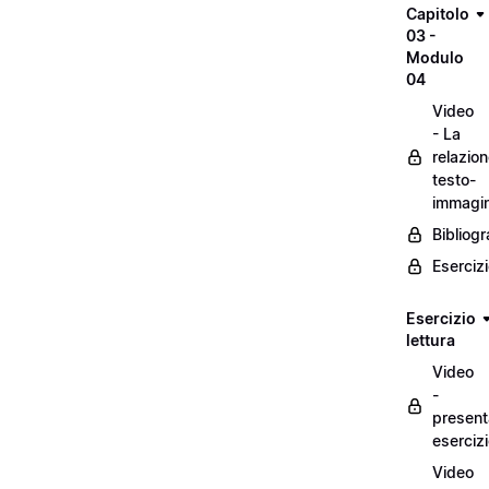
Capitolo
03 -
Modulo
04
Video
- La
relazio
testo-
immagi
Bibliogr
Eserciz
Esercizio
lettura
Video
-
present
eserciz
Video