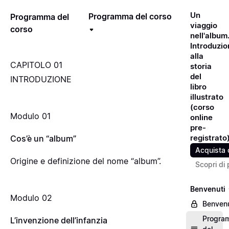
Un
Programma del corso
Programma del
viaggio
corso
nell'album
Introduzio
alla
CAPITOLO 01
storia
del
INTRODUZIONE
libro
illustrato
(corso
Modulo 01
online
pre-
registrato
Cos’è un “album”
Acquista 
Origine e definizione del nome “album”.
Scopri di 
Benvenuti
Modulo 02
Benvenu
Progra
L’invenzione dell’infanzia