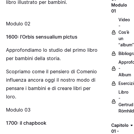
libro illustrato per bambini.
Modulo
01
Video
Modulo 02
-
Cos’è
1600: l’Orbis sensualium pictus
un
“album”
Approfondiamo lo studio del primo libro
Bibliogr
per bambini della storia.
Approf
-
Scopriamo come il pensiero di Comenio
Album
influenza ancora oggi il nostro modo di
Eserciz
pensare i bambini e di creare libri per
Libro
loro.
-
Gertrud
Modulo 03
Römhild
1700: il chapbook
Capitolo
01 -