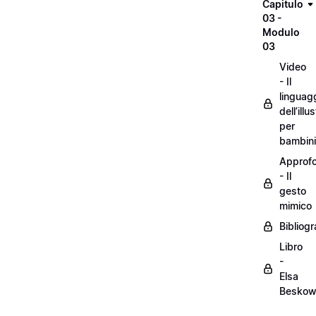
Capitulo
03 -
Modulo
03
Video
- Il
linguag
dell’illu
per
bambini
Approf
- Il
gesto
mimico
Bibliogr
Libro
-
Elsa
Besko