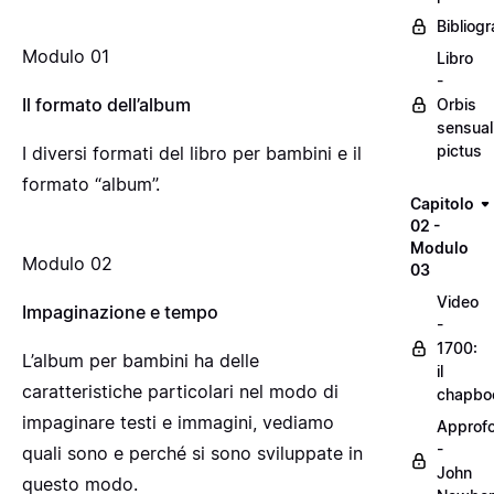
Bibliogr
Modulo 01
Libro
-
Il formato dell’album
Orbis
sensual
pictus
I diversi formati del libro per bambini e il
formato “album”.
Capitolo
02 -
Modulo
Modulo 02
03
Video
Impaginazione e tempo
-
1700:
L’album per bambini ha delle
il
caratteristiche particolari nel modo di
chapbo
impaginare testi e immagini, vediamo
Approf
-
quali sono e perché si sono sviluppate in
John
questo modo.