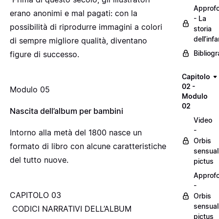
Approf
erano anonimi e mal pagati: con la
- La
possibilità di riprodurre immagini a colori
storia
dell’inf
di sempre migliore qualità, diventano
Bibliogr
figure di successo.
Capitolo
02 -
Modulo 05
Modulo
02
Nascita dell’album per bambini
Video
-
Intorno alla metà del 1800 nasce un
Orbis
formato di libro con alcune caratteristiche
sensual
del tutto nuove.
pictus
Approf
-
CAPITOLO 03
Orbis
sensual
CODICI NARRATIVI DELL’ALBUM
pictus