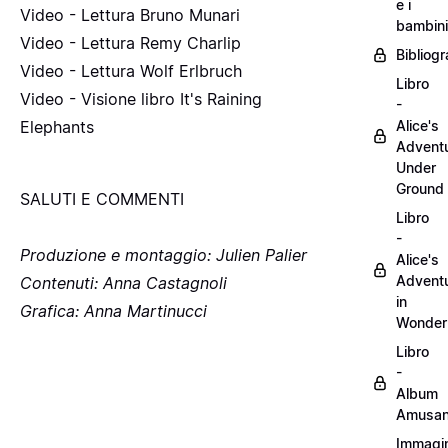
e i
Video - Lettura Bruno Munari
bambini
Video - Lettura Remy Charlip
Bibliogr
Video - Lettura Wolf Erlbruch
Libro
Video - Visione libro It's Raining
-
Elephants
Alice's
Advent
Under
Ground
​SALUTI E COMMENTI
Libro
-
Produzione e montaggio: Julien Palier
Alice's
Advent
Contenuti: Anna Castagnoli
in
Grafica: Anna Martinucci
Wonder
Libro
-
Album
Amusan
Immagin