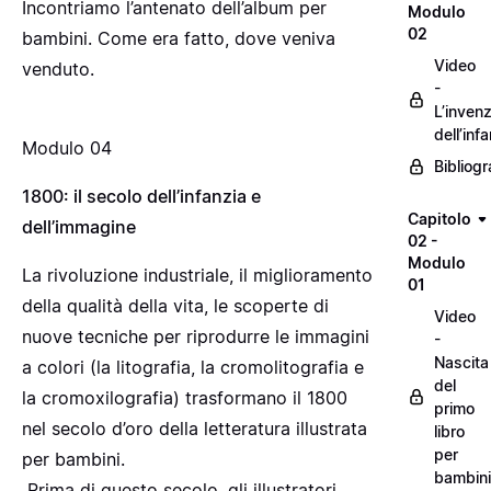
Incontriamo l’antenato dell’album per
Modulo
02
bambini. Come era fatto, dove veniva
Video
venduto.
-
L’inven
dell’inf
Modulo 04
Bibliogr
1800: il secolo dell’infanzia e
Capitolo
dell’immagine
02 -
Modulo
La rivoluzione industriale, il miglioramento
01
della qualità della vita, le scoperte di
Video
nuove tecniche per riprodurre le immagini
-
Nascita
a colori (la litografia, la cromolitografia e
del
la cromoxilografia) trasformano il 1800
primo
nel secolo d’oro della letteratura illustrata
libro
per
per bambini.
bambini
Prima di questo secolo, gli illustratori