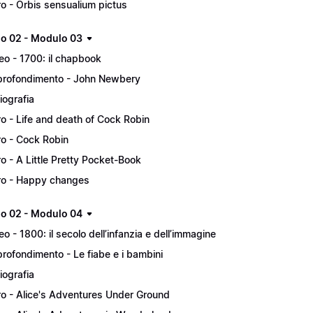
ro - Orbis sensualium pictus
lo 02 - Modulo 03
eo - 1700: il chapbook
rofondimento - John Newbery
liografia
ro - Life and death of Cock Robin
ro - Cock Robin
ro - A Little Pretty Pocket-Book
ro - Happy changes
lo 02 - Modulo 04
eo - 1800: il secolo dell’infanzia e dell’immagine
rofondimento - Le fiabe e i bambini
liografia
ro - Alice's Adventures Under Ground