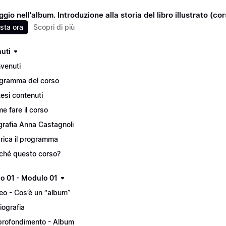
gio nell'album. Introduzione alla storia del libro illustrato (co
sta ora
Scopri di più
uti
venuti
gramma del corso
tesi contenuti
e fare il corso
grafia Anna Castagnoli
rica il programma
ché questo corso?
lo 01 - Modulo 01
eo - Cos’è un “album”
liografia
rofondimento - Album