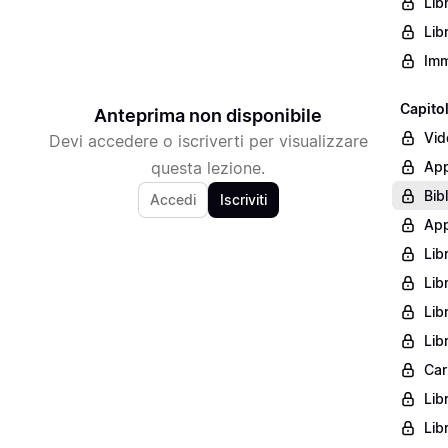
Lib
Lib
Imm
Capito
Anteprima non disponibile
Vid
Devi accedere o iscriverti per visualizzare
questa lezione.
App
Bib
Accedi
Iscriviti
App
Lib
Lib
Lib
Lib
Car
Lib
Lib