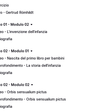
rcizio
ro - Gertrud Römhildt
lo 01 - Modulo 02
eo - L’invenzione dell’infanzia
liografia
lo 02 - Modulo 01
eo - Nascita del primo libro per bambini
rofondimento - La storia dell’infanzia
liografia
lo 02 - Modulo 02
eo - Orbis sensualium pictus
rofondimento - Orbis sensualium pictus
liografia