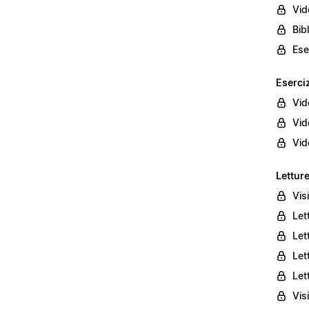
Vid
Bib
Ese
Eserciz
Vid
Vid
Vid
Letture
Vis
Let
Let
Let
Let
Vis