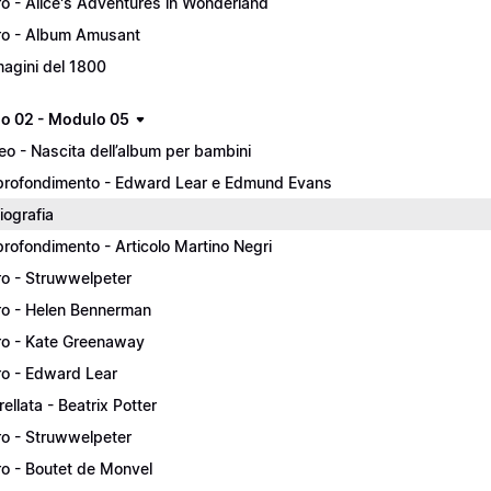
ro - Alice's Adventures in Wonderland
ro - Album Amusant
agini del 1800
lo 02 - Modulo 05
eo - Nascita dell’album per bambini
rofondimento - Edward Lear e Edmund Evans
liografia
rofondimento - Articolo Martino Negri
ro - Struwwelpeter
ro - Helen Bennerman
ro - Kate Greenaway
ro - Edward Lear
rellata - Beatrix Potter
ro - Struwwelpeter
ro - Boutet de Monvel