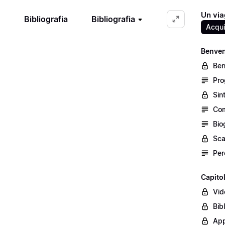
Un viag
Bibliografia
Bibliografia
Acqui
Benven
Ben
Pro
Sin
Com
Bio
Sca
Per
Capito
Vid
Bib
App