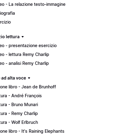
eo - La relazione testo-immagine
liografia
rcizio
io lettura
eo - presentazione esercizio
eo - lettura Remy Charlip
eo - analisi Remy Charlip
 ad alta voce
ione libro - Jean de Brunhoff
tura - André François
tura - Bruno Munari
tura - Remy Charlip
tura - Wolf Erlbruch
ione libro - It's Raining Elephants