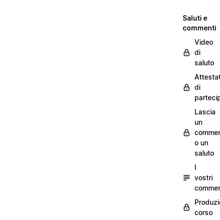
Saluti e
commenti
Video
di
saluto
Attesta
di
parteci
Lascia
un
commen
o un
saluto
I
vostri
commen
Produzi
corso