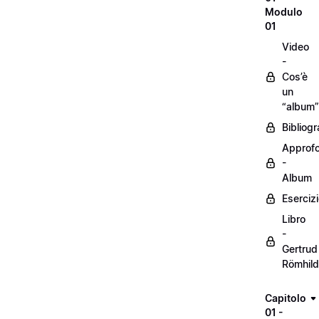
Modulo
01
Video
-
Cos’è
un
“album”
Bibliogr
Approf
-
Album
Eserciz
Libro
-
Gertrud
Römhild
Capitolo
01 -