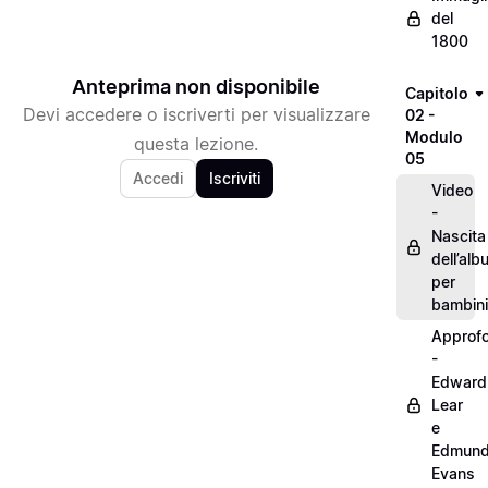
del
1800
Anteprima non disponibile
Capitolo
Devi accedere o iscriverti per visualizzare
02 -
Modulo
questa lezione.
05
Accedi
Iscriviti
Video
-
Nascita
dell’alb
per
bambini
Approf
-
Edward
Lear
e
Edmun
Evans