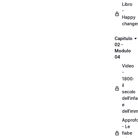
Libro
-
Happy
change
Capitulo
02 -
Modulo
04
Video
-
1800:
il
secolo
dell’inf
e
dell’im
Approf
- Le
fiabe