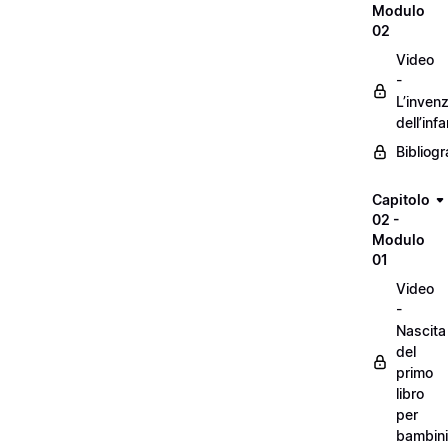
Modulo
02
Video
-
L’inven
dell’inf
Bibliogr
Capitolo
02 -
Modulo
01
Video
-
Nascita
del
primo
libro
per
bambini