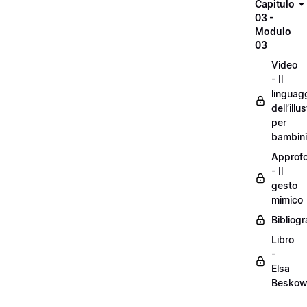
Capitulo
03 -
Modulo
03
Video
- Il
linguag
dell’illu
per
bambini
Approf
- Il
gesto
mimico
Bibliogr
Libro
-
Elsa
Besko