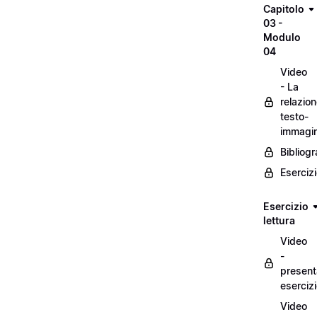
Capitolo
03 -
Modulo
04
Video
- La
relazio
testo-
immagi
Bibliogr
Eserciz
Esercizio
lettura
Video
-
present
eserciz
Video