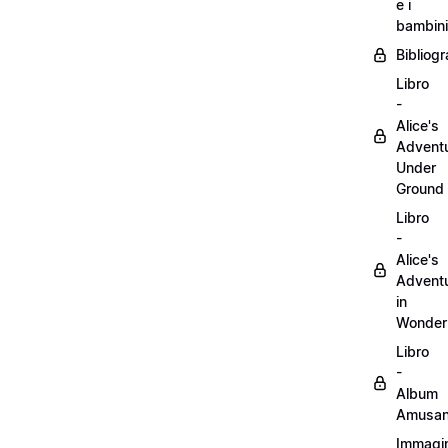
e i
bambini
Bibliogr
Libro
-
Alice's
Advent
Under
Ground
Libro
-
Alice's
Advent
in
Wonder
Libro
-
Album
Amusan
Immagin