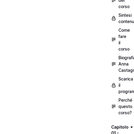
del
corso
Sintesi
contenu
Come
fare
il
corso
Biografi
Anna
Castagn
Scarica
il
progra
Perché
questo
corso?
Capitolo
01 -