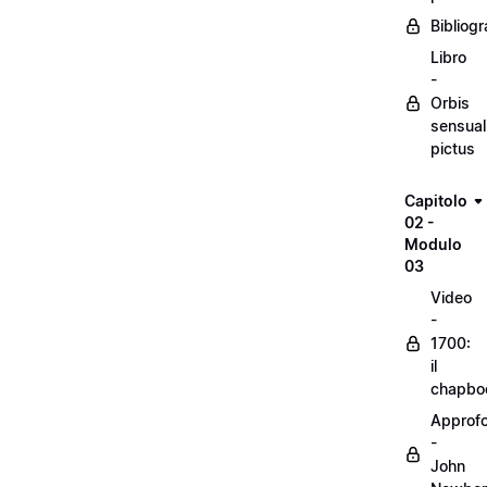
Bibliogr
Libro
-
Orbis
sensual
pictus
Capitolo
02 -
Modulo
03
Video
-
1700:
il
chapbo
Approf
-
John