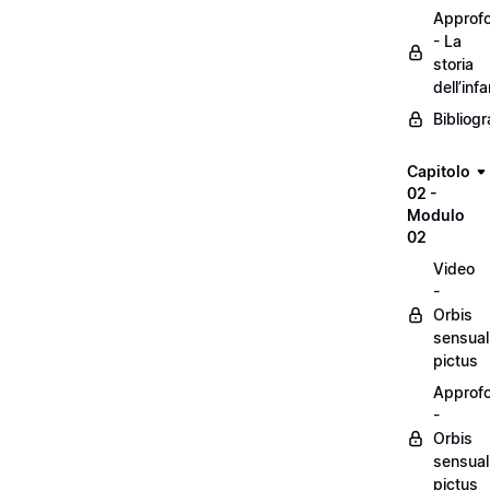
Approf
- La
storia
dell’inf
Bibliogr
Capitolo
02 -
Modulo
02
Video
-
Orbis
sensual
pictus
Approf
-
Orbis
sensual
pictus