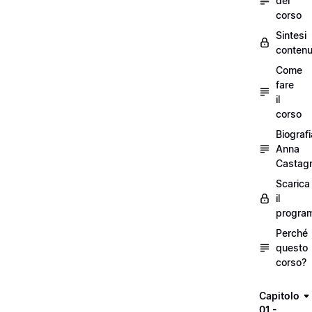
del
corso
Sintesi
contenu
Come
fare
il
corso
Biografi
Anna
Castagn
Scarica
il
progra
Perché
questo
corso?
Capitolo
01 -