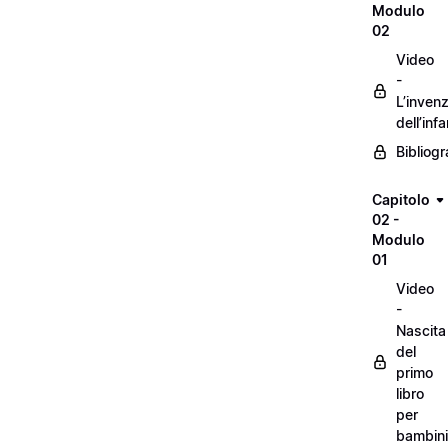
Modulo
02
Video
-
L’inven
dell’inf
Bibliogr
Capitolo
02 -
Modulo
01
Video
-
Nascita
del
primo
libro
per
bambini