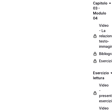
Capitolo
03 -
Modulo
04
Video
- La
relazio
testo-
immagi
Bibliogr
Eserciz
Esercizio
lettura
Video
-
present
eserciz
Video