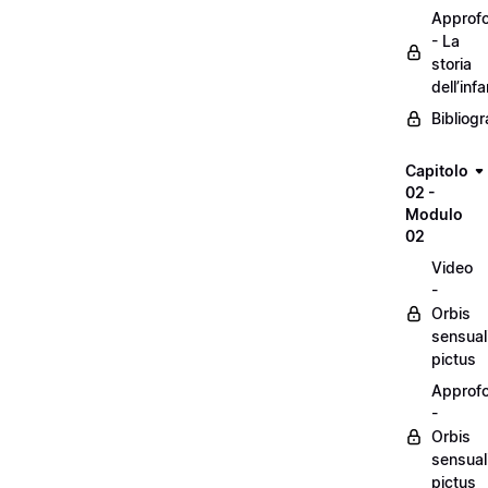
Approf
- La
storia
dell’inf
Bibliogr
Capitolo
02 -
Modulo
02
Video
-
Orbis
sensual
pictus
Approf
-
Orbis
sensual
pictus