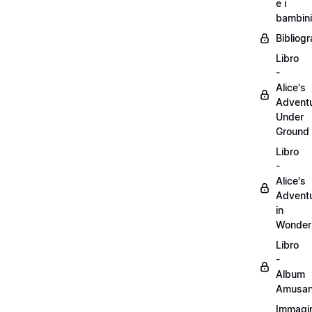
e i
bambini
Bibliogr
Libro
-
Alice's
Advent
Under
Ground
Libro
-
Alice's
Advent
in
Wonder
Libro
-
Album
Amusan
Immagin