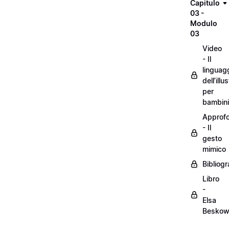
Capitulo
03 -
Modulo
03
Video
- Il
linguag
dell’illu
per
bambini
Approf
- Il
gesto
mimico
Bibliogr
Libro
-
Elsa
Besko