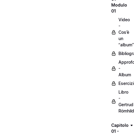
Modulo
01
Video
-
Cos’è
un
“album”
Bibliogr
Approf
-
Album
Eserciz
Libro
-
Gertrud
Römhild
Capitolo
01 -