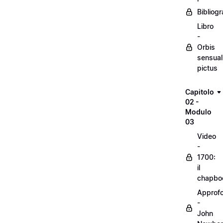
Bibliogr
Libro
-
Orbis
sensual
pictus
Capitolo
02 -
Modulo
03
Video
-
1700:
il
chapbo
Approf
-
John