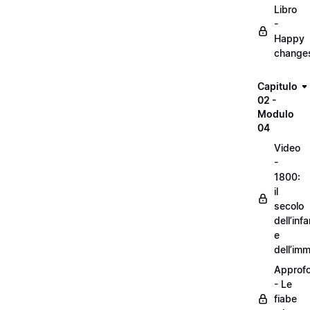
Libro
-
Happy
change
Capitulo
02 -
Modulo
04
Video
-
1800:
il
secolo
dell’inf
e
dell’im
Approf
- Le
fiabe