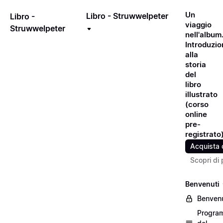
Un
Libro - Struwwelpeter
Libro -
viaggio
Struwwelpeter
nell'album
Introduzio
alla
storia
del
libro
illustrato
(corso
online
pre-
registrato
Acquista 
Scopri di 
Benvenuti
Benvenu
Progra