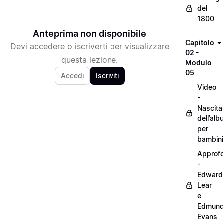
del
1800
Anteprima non disponibile
Capitolo
Devi accedere o iscriverti per visualizzare
02 -
questa lezione.
Modulo
05
Accedi
Iscriviti
Video
-
Nascita
dell’alb
per
bambini
Approf
-
Edward
Lear
e
Edmun
Evans