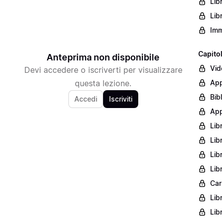
Lib
Lib
Imm
Capito
Anteprima non disponibile
Vid
Devi accedere o iscriverti per visualizzare
questa lezione.
App
Bib
Accedi
Iscriviti
App
Lib
Lib
Lib
Lib
Car
Lib
Lib