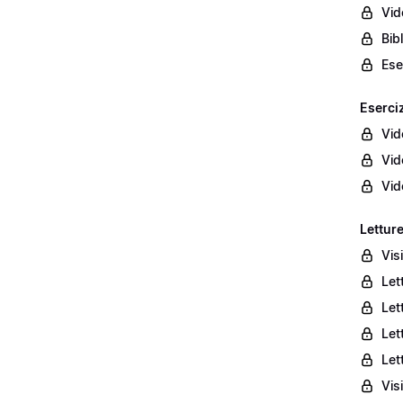
Vid
Bib
Ese
Eserciz
Vid
Vid
Vid
Letture
Vis
Let
Let
Let
Let
Vis