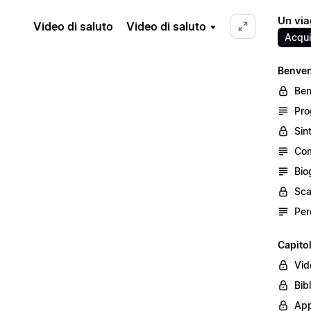
Un viag
Video di saluto
Video di saluto
Acqui
Benven
Ben
Pro
Sin
Com
Bio
Sca
Per
Capito
Vid
Bib
App