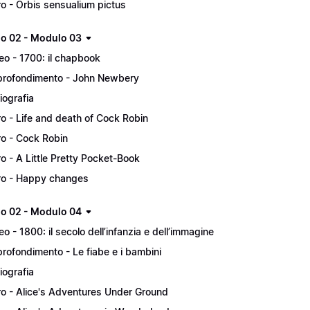
ro - Orbis sensualium pictus
lo 02 - Modulo 03
eo - 1700: il chapbook
rofondimento - John Newbery
liografia
ro - Life and death of Cock Robin
ro - Cock Robin
ro - A Little Pretty Pocket-Book
ro - Happy changes
lo 02 - Modulo 04
eo - 1800: il secolo dell’infanzia e dell’immagine
rofondimento - Le fiabe e i bambini
liografia
ro - Alice's Adventures Under Ground