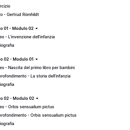
rcizio
ro - Gertrud Römhildt
lo 01 - Modulo 02
eo - L’invenzione dell’infanzia
liografia
lo 02 - Modulo 01
eo - Nascita del primo libro per bambini
rofondimento - La storia dell’infanzia
liografia
lo 02 - Modulo 02
eo - Orbis sensualium pictus
rofondimento - Orbis sensualium pictus
liografia