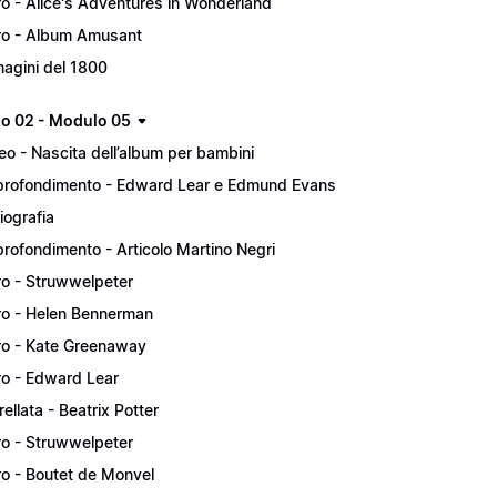
ro - Alice's Adventures in Wonderland
ro - Album Amusant
agini del 1800
lo 02 - Modulo 05
eo - Nascita dell’album per bambini
rofondimento - Edward Lear e Edmund Evans
liografia
rofondimento - Articolo Martino Negri
ro - Struwwelpeter
ro - Helen Bennerman
ro - Kate Greenaway
ro - Edward Lear
rellata - Beatrix Potter
ro - Struwwelpeter
ro - Boutet de Monvel