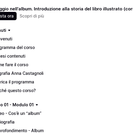
gio nell'album. Introduzione alla storia del libro illustrato (co
sta ora
Scopri di più
uti
venuti
gramma del corso
tesi contenuti
e fare il corso
grafia Anna Castagnoli
rica il programma
ché questo corso?
lo 01 - Modulo 01
eo - Cos’è un “album”
liografia
rofondimento - Album