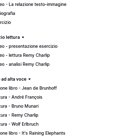
eo - La relazione testo-immagine
liografia
rcizio
io lettura
eo - presentazione esercizio
eo - lettura Remy Charlip
eo - analisi Remy Charlip
 ad alta voce
ione libro - Jean de Brunhoff
tura - André François
tura - Bruno Munari
tura - Remy Charlip
tura - Wolf Erlbruch
ione libro - It's Raining Elephants