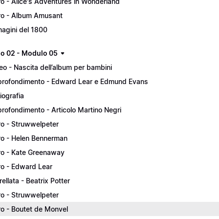
ro - Alice's Adventures in Wonderland
ro - Album Amusant
agini del 1800
lo 02 - Modulo 05
eo - Nascita dell’album per bambini
rofondimento - Edward Lear e Edmund Evans
liografia
rofondimento - Articolo Martino Negri
ro - Struwwelpeter
ro - Helen Bennerman
ro - Kate Greenaway
ro - Edward Lear
rellata - Beatrix Potter
ro - Struwwelpeter
ro - Boutet de Monvel