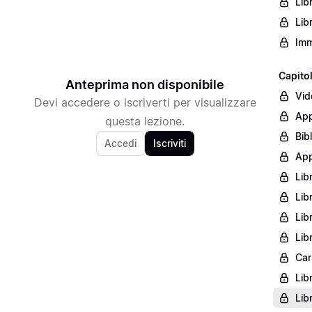
Lib
Lib
Imm
Capito
Anteprima non disponibile
Vid
Devi accedere o iscriverti per visualizzare
App
questa lezione.
Bib
Accedi
Iscriviti
App
Lib
Lib
Lib
Lib
Car
Lib
Lib