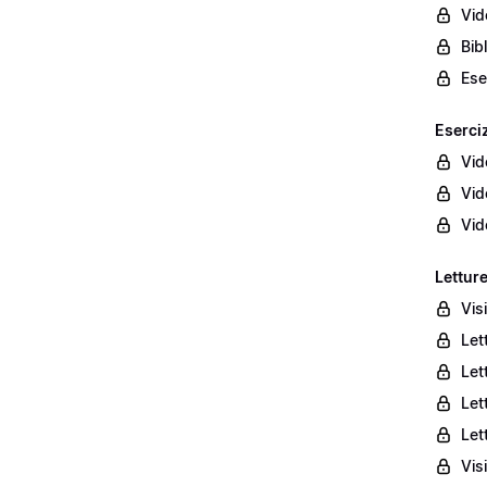
Vid
Bib
Ese
Eserciz
Vid
Vid
Vid
Letture
Vis
Let
Let
Let
Let
Vis