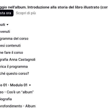
gio nell'album. Introduzione alla storia del libro illustrato (co
sta ora
Scopri di più
uti
venuti
gramma del corso
tesi contenuti
e fare il corso
grafia Anna Castagnoli
rica il programma
ché questo corso?
lo 01 - Modulo 01
eo - Cos’è un “album”
liografia
rofondimento - Album