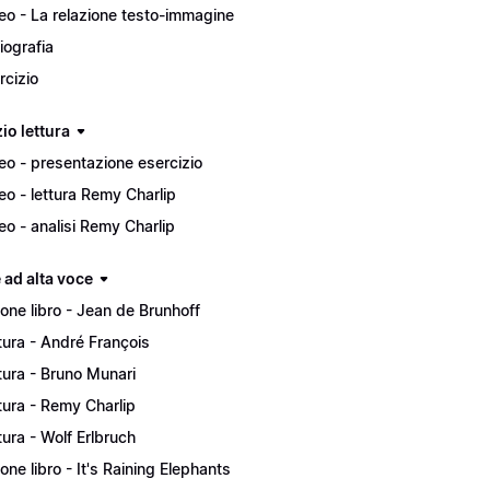
eo - La relazione testo-immagine
liografia
rcizio
io lettura
eo - presentazione esercizio
eo - lettura Remy Charlip
eo - analisi Remy Charlip
 ad alta voce
ione libro - Jean de Brunhoff
tura - André François
tura - Bruno Munari
tura - Remy Charlip
tura - Wolf Erlbruch
ione libro - It's Raining Elephants