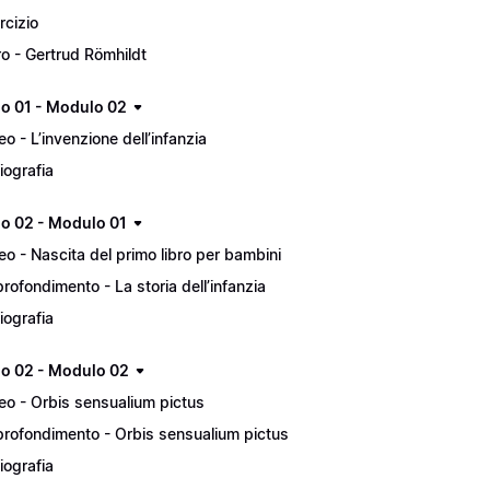
rcizio
ro - Gertrud Römhildt
lo 01 - Modulo 02
eo - L’invenzione dell’infanzia
liografia
lo 02 - Modulo 01
eo - Nascita del primo libro per bambini
rofondimento - La storia dell’infanzia
liografia
lo 02 - Modulo 02
eo - Orbis sensualium pictus
rofondimento - Orbis sensualium pictus
liografia