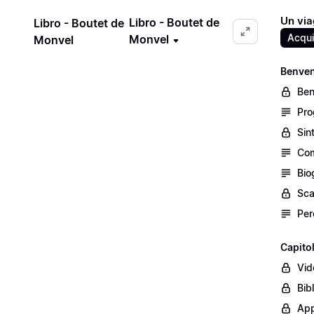
Un viag
Libro - Boutet de
Libro - Boutet de
Acqui
Monvel
Monvel
Benven
Ben
Pro
Sin
Com
Bio
Sca
Per
Capito
Vid
Bib
App