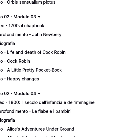
ro - Orbis sensualium pictus
lo 02 - Modulo 03
eo - 1700: il chapbook
rofondimento - John Newbery
liografia
ro - Life and death of Cock Robin
ro - Cock Robin
ro - A Little Pretty Pocket-Book
ro - Happy changes
lo 02 - Modulo 04
eo - 1800: il secolo dell’infanzia e dell’immagine
rofondimento - Le fiabe e i bambini
liografia
ro - Alice's Adventures Under Ground