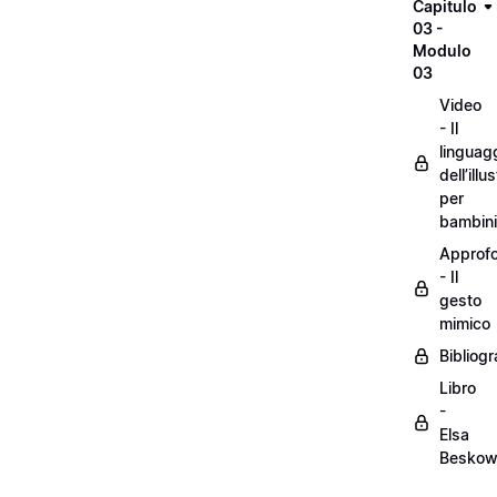
Capitulo
03 -
Modulo
03
Video
- Il
linguag
dell’illu
per
bambini
Approf
- Il
gesto
mimico
Bibliogr
Libro
-
Elsa
Besko