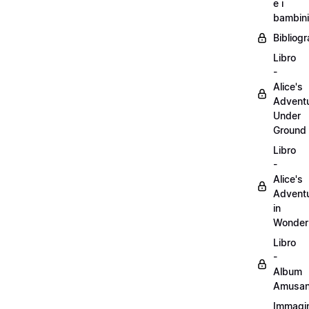
e i
bambini
Bibliogr
Libro
-
Alice's
Advent
Under
Ground
Libro
-
Alice's
Advent
in
Wonder
Libro
-
Album
Amusan
Immagin