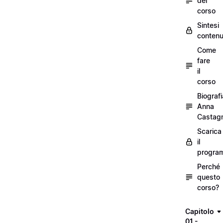
del
corso
Sintesi
contenu
Come
fare
il
corso
Biografi
Anna
Castagn
Scarica
il
progra
Perché
questo
corso?
Capitolo
01 -