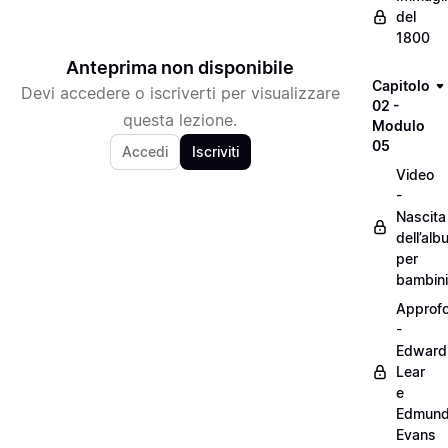
del
1800
Anteprima non disponibile
Capitolo
Devi accedere o iscriverti per visualizzare
02 -
questa lezione.
Modulo
05
Accedi
Iscriviti
Video
-
Nascita
dell’alb
per
bambini
Approf
-
Edward
Lear
e
Edmun
Evans