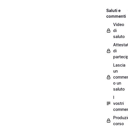
Saluti e
commenti
Video
di
saluto
Attesta
di
parteci
Lascia
un
commen
o un
saluto
I
vostri
commen
Produzi
corso