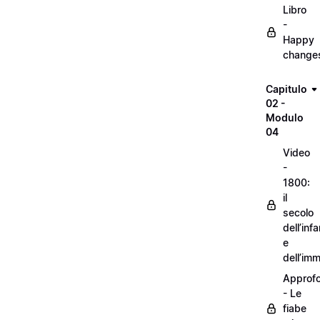
Libro
-
Happy
change
Capitulo
02 -
Modulo
04
Video
-
1800:
il
secolo
dell’inf
e
dell’im
Approf
- Le
fiabe