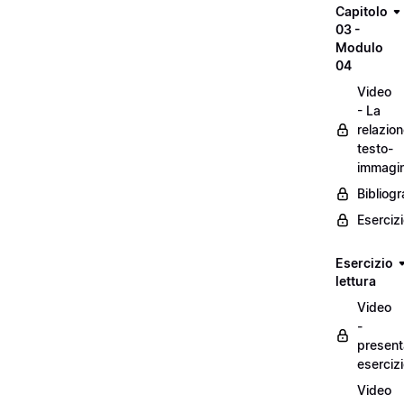
Capitolo
03 -
Modulo
04
Video
- La
relazio
testo-
immagi
Bibliogr
Eserciz
Esercizio
lettura
Video
-
present
eserciz
Video