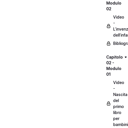
Modulo
02
Video
-
L’inven
dell’inf
Bibliogr
Capitolo
02 -
Modulo
01
Video
-
Nascita
del
primo
libro
per
bambini