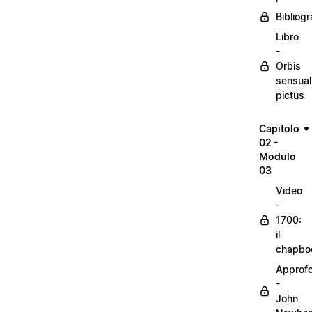
Bibliogr
Libro
-
Orbis
sensual
pictus
Capitolo
02 -
Modulo
03
Video
-
1700:
il
chapbo
Approf
-
John