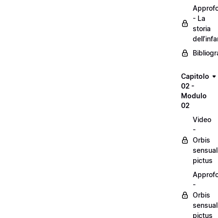
Approf
- La
storia
dell’inf
Bibliogr
Capitolo
02 -
Modulo
02
Video
-
Orbis
sensual
pictus
Approf
-
Orbis
sensual
pictus