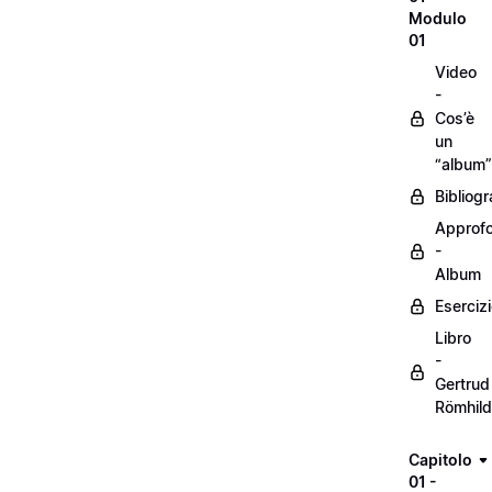
Modulo
01
Video
-
Cos’è
un
“album”
Bibliogr
Approf
-
Album
Eserciz
Libro
-
Gertrud
Römhild
Capitolo
01 -