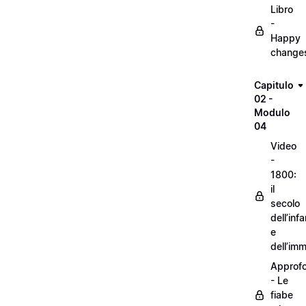
Libro
-
Happy
change
Capitulo
02 -
Modulo
04
Video
-
1800:
il
secolo
dell’inf
e
dell’im
Approf
- Le
fiabe