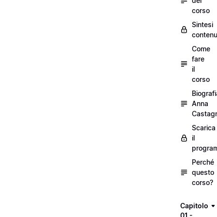
del
corso
Sintesi
contenu
Come
fare
il
corso
Biografi
Anna
Castagn
Scarica
il
progra
Perché
questo
corso?
Capitolo
01 -