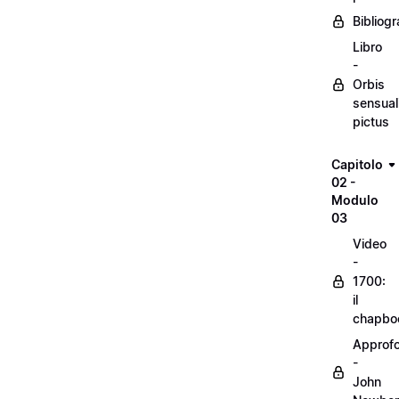
Bibliogr
Libro
-
Orbis
sensual
pictus
Capitolo
02 -
Modulo
03
Video
-
1700:
il
chapbo
Approf
-
John