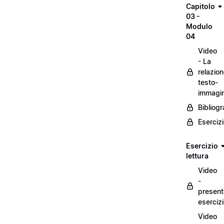
Capitolo
03 -
Modulo
04
Video
- La
relazio
testo-
immagi
Bibliogr
Eserciz
Esercizio
lettura
Video
-
present
eserciz
Video