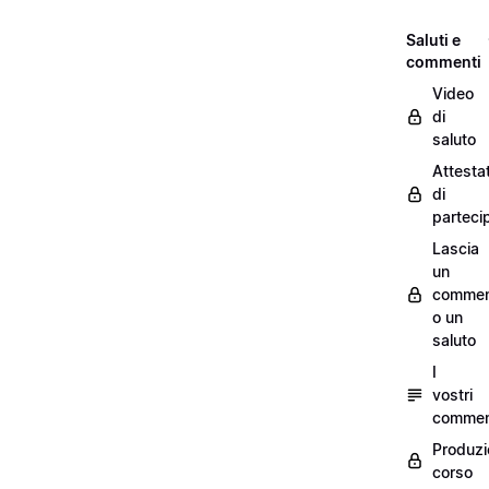
Saluti e
commenti
Video
di
saluto
Attesta
di
parteci
Lascia
un
commen
o un
saluto
I
vostri
commen
Produzi
corso