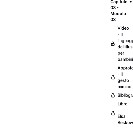
Capitulo
03 -
Modulo
03
Video
- Il
linguag
dell’illu
per
bambini
Approf
- Il
gesto
mimico
Bibliogr
Libro
-
Elsa
Besko