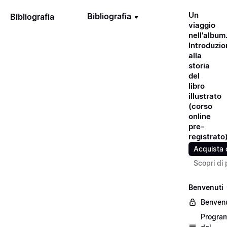
Un
Bibliografia
Bibliografia
viaggio
nell'album
Introduzio
alla
storia
del
libro
illustrato
(corso
online
pre-
registrato
Acquista 
Scopri di 
Benvenuti
Benvenu
Progra