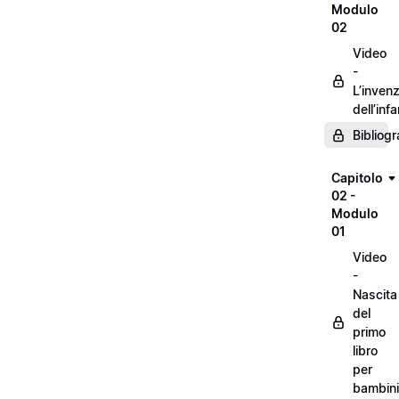
Modulo
02
Video
-
L’inven
dell’inf
Bibliogr
Capitolo
02 -
Modulo
01
Video
-
Nascita
del
primo
libro
per
bambini