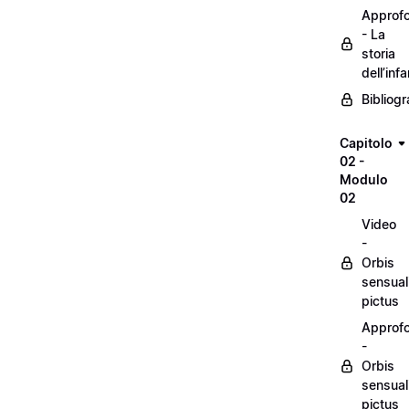
Approf
- La
storia
dell’inf
Bibliogr
Capitolo
02 -
Modulo
02
Video
-
Orbis
sensual
pictus
Approf
-
Orbis
sensual
pictus