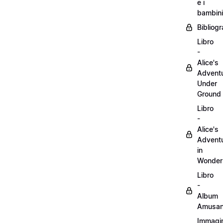
e i
bambini
Bibliogr
Libro
-
Alice's
Advent
Under
Ground
Libro
-
Alice's
Advent
in
Wonder
Libro
-
Album
Amusan
Immagin