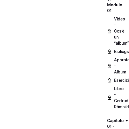
Modulo
01
Video
-
Cos’è
un
“album”
Bibliogr
Approf
-
Album
Eserciz
Libro
-
Gertrud
Römhild
Capitolo
01 -