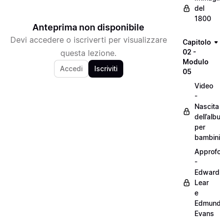
del
1800
Anteprima non disponibile
Devi accedere o iscriverti per visualizzare
Capitolo
02 -
questa lezione.
Modulo
Accedi
Iscriviti
05
Video
-
Nascita
dell’alb
per
bambini
Approf
-
Edward
Lear
e
Edmun
Evans