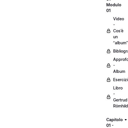
Modulo
01
Video
-
Cos’è
un
“album”
Bibliogr
Approf
-
Album
Eserciz
Libro
-
Gertrud
Römhild
Capitolo
01 -