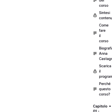
del
corso
Sintesi
contenu
Come
fare
il
corso
Biografi
Anna
Castagn
Scarica
il
progra
Perché
questo
corso?
Capitolo
01 -