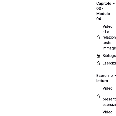
Capitolo
03 -
Modulo
04
Video
- La
relazio
testo-
immagi
Bibliogr
Eserciz
Esercizio
lettura
Video
-
present
eserciz
Video