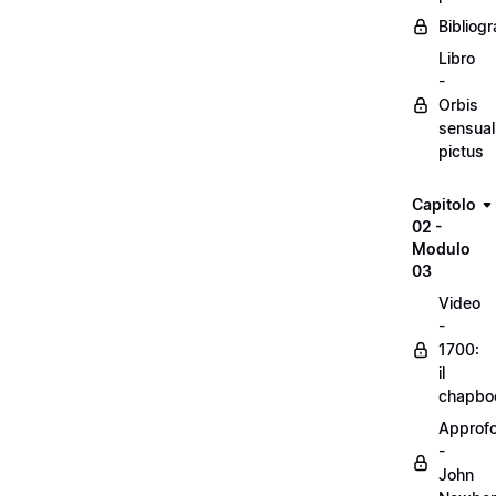
Bibliogr
Libro
-
Orbis
sensual
pictus
Capitolo
02 -
Modulo
03
Video
-
1700:
il
chapbo
Approf
-
John