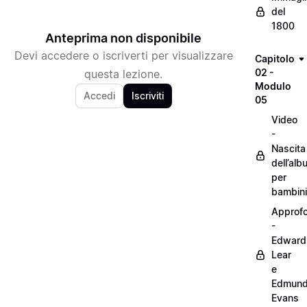
del
1800
Anteprima non disponibile
Devi accedere o iscriverti per visualizzare
Capitolo
02 -
questa lezione.
Modulo
Accedi
Iscriviti
05
Video
-
Nascita
dell’alb
per
bambini
Approf
-
Edward
Lear
e
Edmun
Evans