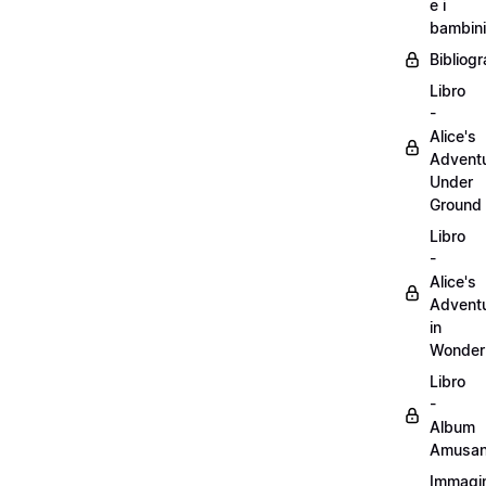
e i
bambini
Bibliogr
Libro
-
Alice's
Advent
Under
Ground
Libro
-
Alice's
Advent
in
Wonder
Libro
-
Album
Amusan
Immagin