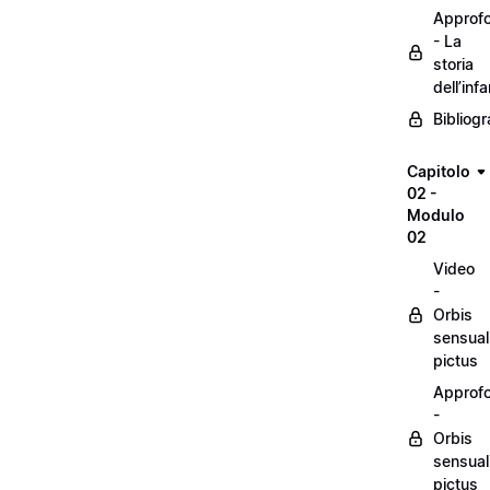
Approf
- La
storia
dell’inf
Bibliogr
Capitolo
02 -
Modulo
02
Video
-
Orbis
sensual
pictus
Approf
-
Orbis
sensual
pictus