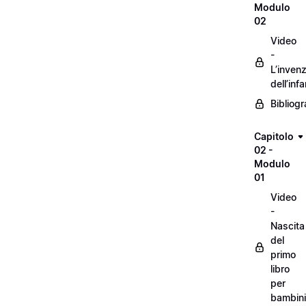
Modulo
02
Video
-
L’inven
dell’inf
Bibliogr
Capitolo
02 -
Modulo
01
Video
-
Nascita
del
primo
libro
per
bambini