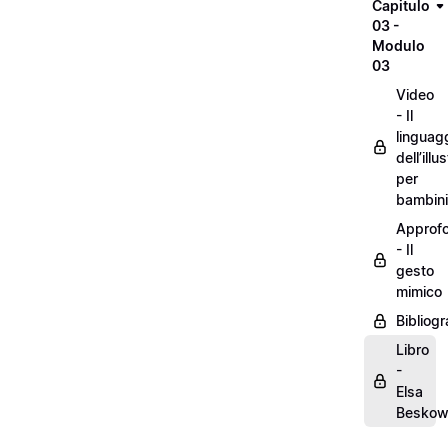
Capitulo
03 -
Modulo
03
Video
- Il
linguag
dell’illu
per
bambini
Approf
- Il
gesto
mimico
Bibliogr
Libro
-
Elsa
Besko