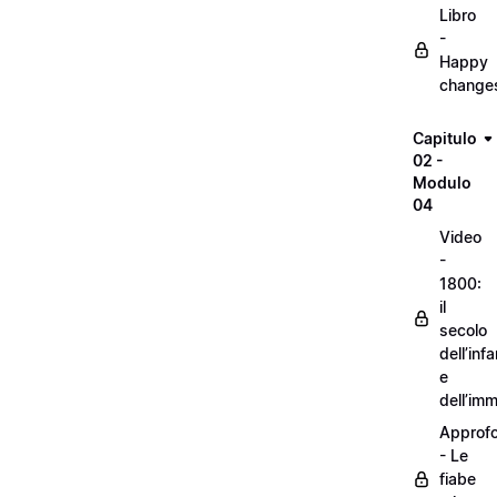
Libro
-
Happy
change
Capitulo
02 -
Modulo
04
Video
-
1800:
il
secolo
dell’inf
e
dell’im
Approf
- Le
fiabe