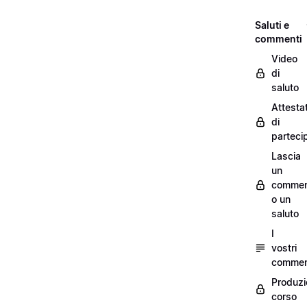
Saluti e
commenti
Video
di
saluto
Attesta
di
parteci
Lascia
un
commen
o un
saluto
I
vostri
commen
Produzi
corso