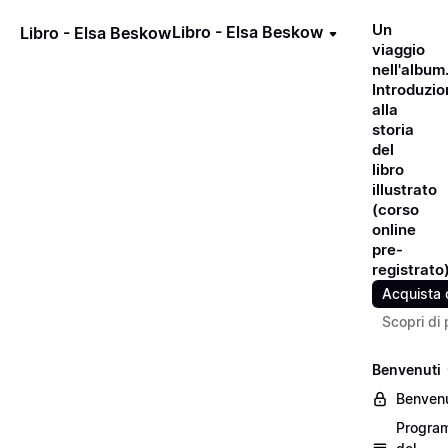
Un
Libro - Elsa Beskow
Libro - Elsa Beskow
viaggio
nell'album
Introduzio
alla
storia
del
libro
illustrato
(corso
online
pre-
registrato
Acquista 
Scopri di 
Benvenuti
Benvenu
Progra